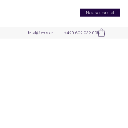
Napsat email
k-oil@k-oil.cz
+420 602 932 005