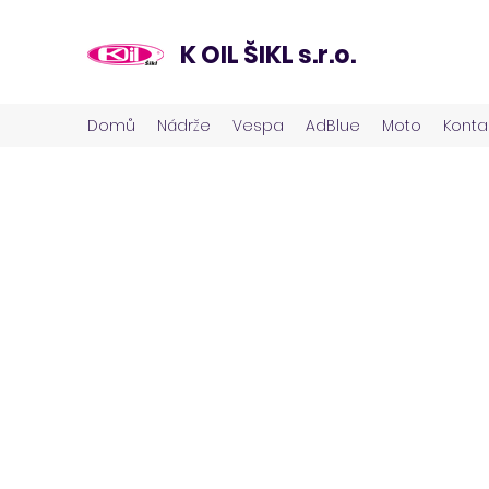
K OIL ŠIKL s.r.o.
Domů
Nádrže
Vespa
AdBlue
Moto
Konta