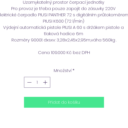
Uzamykatelný prostor čerpací jednotky 
Pro provoz je třeba pouze zapojit do zásuvky 220V 
lektrické čerpadlo PIUSI PANTHER 72 s digitálním průtokoměre
PIUSI K600 (72 l/min) 
Výdejní automatická pistole PIUSI A 60 s držákem pistole a 
tlaková hadice 6m 
Rozměry 9000l: dxsxv: 3,28x2,45x2,95m,váha 560kg .
Cena 109.000 Kč bez DPH
Množství
*
Přidat do košíku