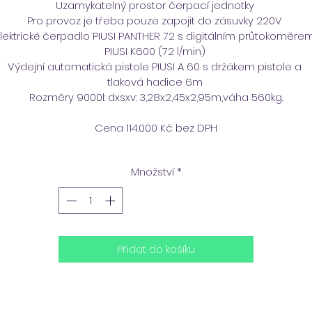
Uzamykatelný prostor čerpací jednotky 
Pro provoz je třeba pouze zapojit do zásuvky 220V 
lektrické čerpadlo PIUSI PANTHER 72 s digitálním průtokoměre
PIUSI K600 (72 l/min) 
Výdejní automatická pistole PIUSI A 60 s držákem pistole a 
tlaková hadice 6m 
Rozměry 9000l: dxsxv: 3,28x2,45x2,95m,váha 560kg.
Cena 114.000 Kč bez DPH
Množství
*
Přidat do košíku