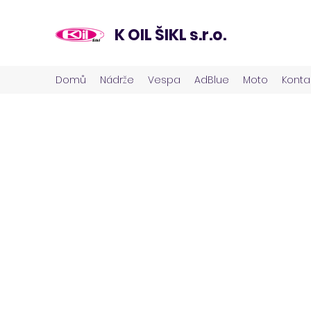
K OIL ŠIKL s.r.o.
Domů
Nádrže
Vespa
AdBlue
Moto
Konta