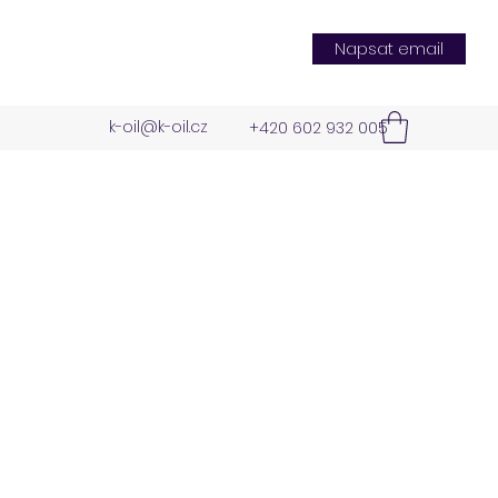
Napsat email
k-oil@k-oil.cz
+420 602 932 005