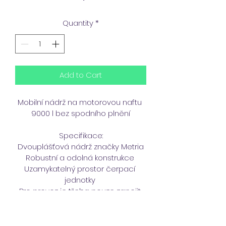
Quantity
*
Add to Cart
Mobilní nádrž na motorovou naftu 
9000 l bez spodního plnění
Specifikace:
Dvouplášťová nádrž značky Metria
Robustní a odolná konstrukce 
Uzamykatelný prostor čerpací 
jednotky 
Pro provoz je třeba pouze zapojit 
do zásuvky 220V 
Elektrické čerpadlo PIUSI PANTHER 
72 s digitálním průtokoměrem PIUSI 