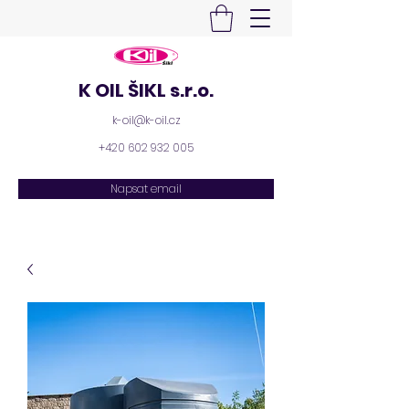
K OIL ŠIKL s.r.o.
k-oil@k-oil.cz
+420 602 932 005
Napsat email